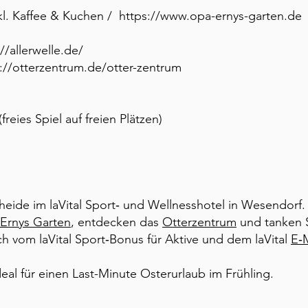
kl. Kaffee & Kuchen /
https://www.opa-ernys-garten.de
://allerwelle.de/
://otterzentrum.de/otter-zentrum
reies Spiel auf freien Plätzen)
heide im laVital Sport‑ und Wellnesshotel in Wesendorf
Ernys Garten
, entdecken das
Otterzentrum
und tanken S
lich vom laVital Sport‑Bonus für Aktive und dem laVital
E‑
eal für einen Last-Minute Osterurlaub im Frühling.