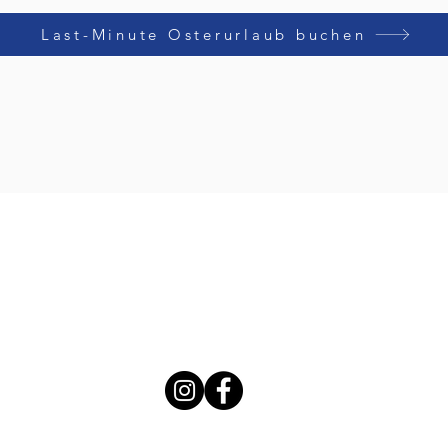
Last-Minute Osterurlaub buchen
|
Impressum
|
Datenschutz
|
Cookie
|
AGB
, Deutschland
© 2025 laVital Hotel
Empfehlen Sie uns weiter