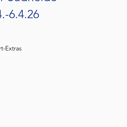
4.-6.4.26
rt-Extras