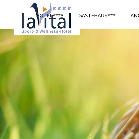
HOTEL****
GÄSTEHAUS***
AN