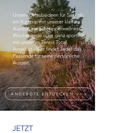
Unsere Urlaubsideen für Sie - ob
ein Kurztrip mit unserer kleinen
Auszeit, ein Schnupperwellness-
Wochenende oder ganz sportlich
mit unserem Tennis Total
Angebot - hier findet Jeder das
Passende für seine persönliche
Auszeit.
ANGEBOTE ENTDECKEN
JETZT